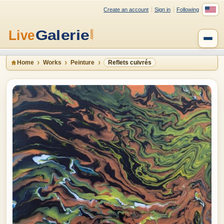
Create an account
Sign in
Following
Home
Works
Peinture
Reflets cuivrés