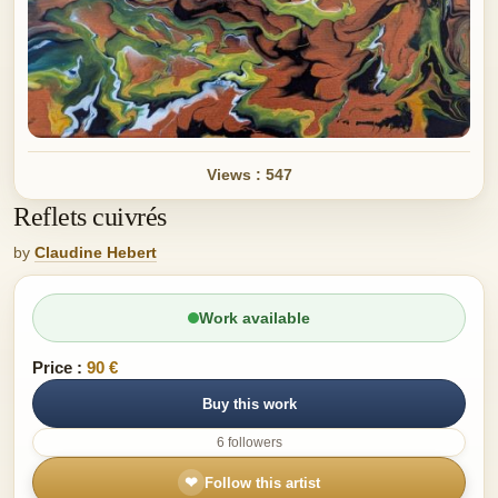
Views : 547
Reflets cuivrés
by
Claudine Hebert
Work available
Price :
90 €
Buy this work
6 followers
❤
Follow this artist