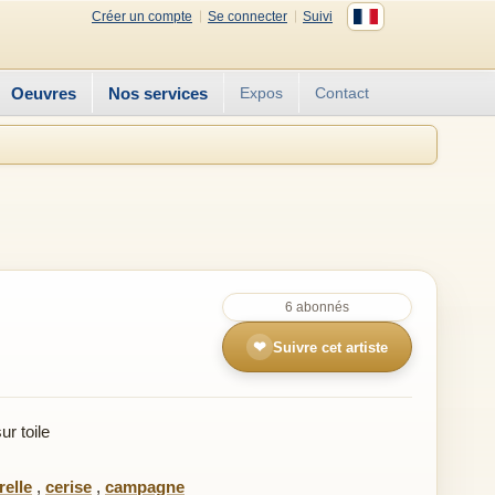
Créer un compte
Se connecter
Suivi
Oeuvres
Nos services
Expos
Contact
6 abonnés
❤
Suivre cet artiste
r toile
elle
,
cerise
,
campagne