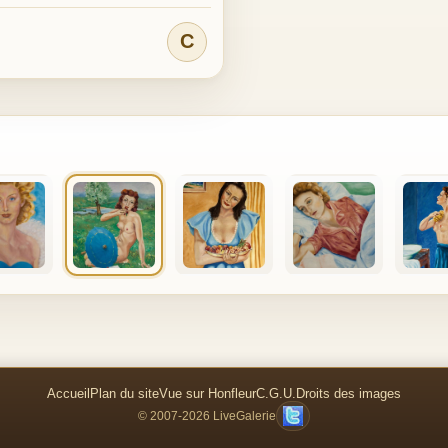
C
Accueil
Plan du site
Vue sur Honfleur
C.G.U.
Droits des images
© 2007-2026 LiveGalerie