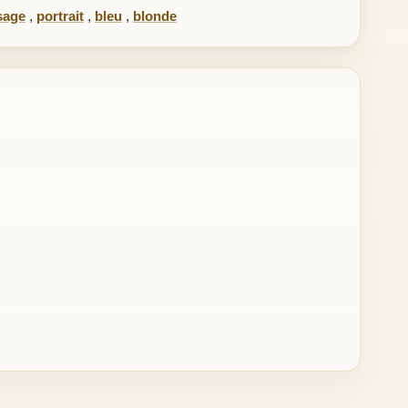
sage
,
portrait
,
bleu
,
blonde