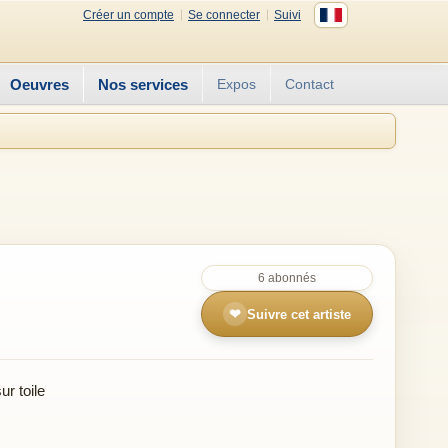
Créer un compte
Se connecter
Suivi
Oeuvres
Nos services
Expos
Contact
6 abonnés
❤
Suivre cet artiste
r toile