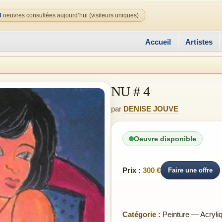
3
oeuvres consultées aujourd’hui (visiteurs uniques)
Accueil
Artistes
NU # 4
par
DENISE JOUVE
Oeuvre disponible
Prix :
300 €
Faire une offre
Catégorie :
Peinture — Acryli