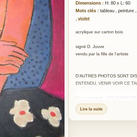
Dimensions :
H: 80 x L: 60
Mots clés :
tableau
,
peinture
,
violet
acrylique sur carton bois
signé D. Jouve
vendu par la fille de l'artiste
D'AUTRES PHOTOS SONT DIS
ENTENDU, VENIR VOIR CE TA
Envoi protégé : COLISSIMO REC
port 20 euros
Lire la suite
Expédition dès réception du rè
Satisfait ou remboursé : si le t
sous 10 jours et il vous sera r