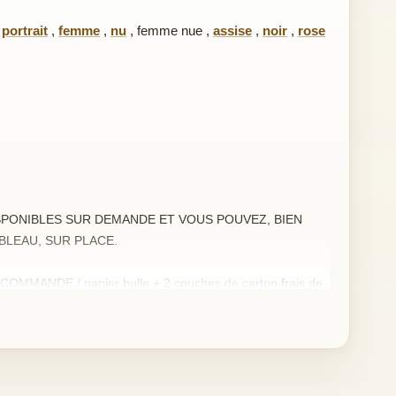
,
portrait
,
femme
,
nu
,
femme nue
,
assise
,
noir
,
rose
PONIBLES SUR DEMANDE ET VOUS POUVEZ, BIEN
BLEAU, SUR PLACE.
OMMANDE / papier bulle + 2 couches de carton.frais de
glement.
ableau ne vous donne pas toute satisfaction, renvoyez-le
emboursé.