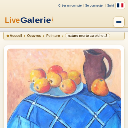
Créer un compte
Se connecter
Suivi
Accueil
Oeuvres
Peinture
nature morte au pichet 2