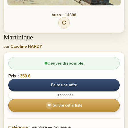
Vues : 14698
C
Martinique
par
Caroline HARDY
Oeuvre disponible
Prix :
350 €
Faire une offre
10 abonnés
❤
Suivre cet artiste
Catégorie :
Peinture — Aquarelle