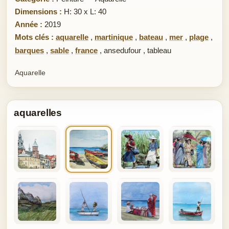
Dimensions :
H: 30 x L: 40
Année :
2019
Mots clés :
aquarelle
,
martinique
,
bateau
,
mer
,
plage
,
barques
,
sable
,
france
,
ansedufour
,
tableau
Aquarelle
aquarelles