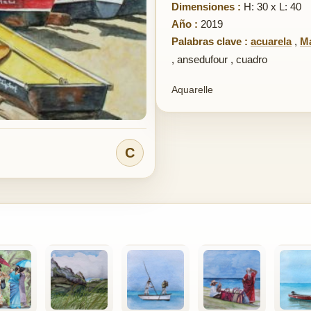
Dimensiones :
H: 30 x L: 40
Año :
2019
Palabras clave :
acuarela
,
Ma
,
ansedufour
,
cuadro
Aquarelle
C