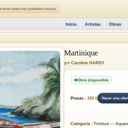
9
obras vistas hoy (visitantes únicos)
Inicio
Artistas
Obras
Martinique
por
Caroline HARDY
Obra disponible
Precio :
350 €
Hacer una ofer
Categoría :
Peinture — Aquare