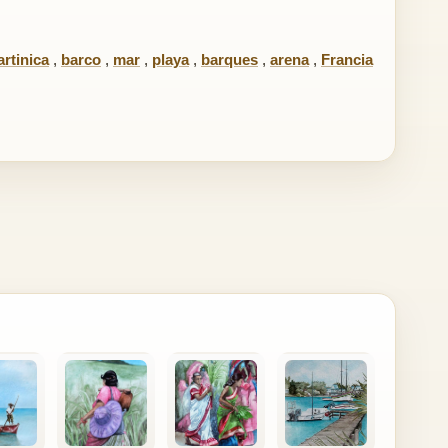
rtinica
,
barco
,
mar
,
playa
,
barques
,
arena
,
Francia