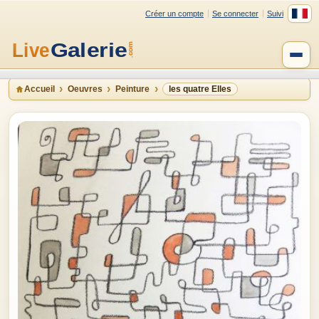
Créer un compte
Se connecter
Suivi
Accueil
Oeuvres
Peinture
les quatre Elles