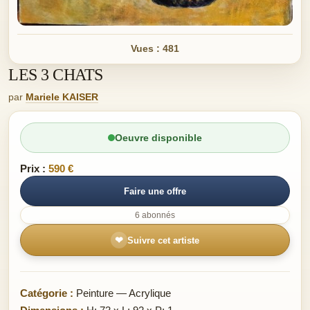
Vues : 481
LES 3 CHATS
par
Mariele KAISER
Oeuvre disponible
Prix :
590 €
Faire une offre
6 abonnés
❤
Suivre cet artiste
Catégorie :
Peinture — Acrylique