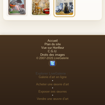
Accueil
Plan du site
Vue sur Honfleur
C.G.U.
Droits des images
© 2007-2026 LiveGalerie
Explorer LiveGalerie :
Galerie d’art en ligne
•
Acheter une œuvre d’art
•
Exposer ses œuvres
•
Vendre une œuvre d’art