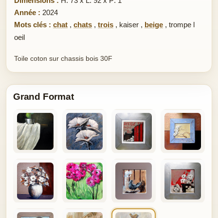
Dimensions :
H: 73 x L: 92 x P: 1
Année :
2024
Mots clés :
chat
,
chats
,
trois
,
kaiser
,
beige
,
trompe l
oeil
Toile coton sur chassis bois 30F
Grand Format