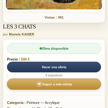
Vistas : 481
LES 3 CHATS
por
Mariele KAISER
Obra disponible
Precio :
590 €
Hacer una oferta
6 seguidores
❤
Seguir a este artista
Categoría :
Peinture — Acrylique