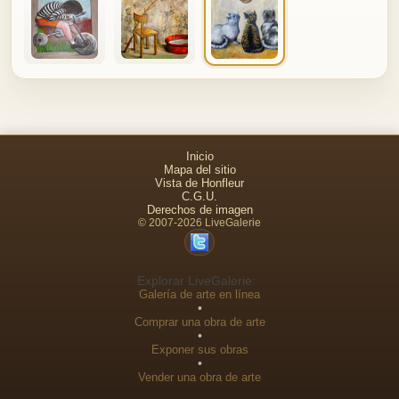
Inicio
Mapa del sitio
Vista de Honfleur
C.G.U.
Derechos de imagen
© 2007-2026 LiveGalerie
Explorar LiveGalerie:
Galería de arte en línea
•
Comprar una obra de arte
•
Exponer sus obras
•
Vender una obra de arte