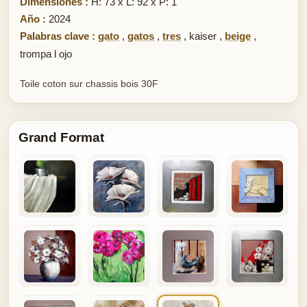
Dimensiones :
H: 73 x L: 92 x P: 1
Año :
2024
Palabras clave :
gato
,
gatos
,
tres
,
kaiser
,
beige
,
trompa l ojo
Toile coton sur chassis bois 30F
Grand Format