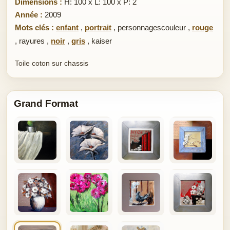
Dimensions :
H: 100 x L: 100 x P: 2
Année :
2009
Mots clés :
enfant
,
portrait
,
personnagescouleur
,
rouge
,
rayures
,
noir
,
gris
,
kaiser
Toile coton sur chassis
Grand Format