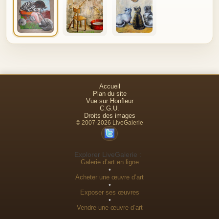
Accueil
Plan du site
Vue sur Honfleur
C.G.U.
Droits des images
© 2007-2026 LiveGalerie
Explorer LiveGalerie :
Galerie d’art en ligne
•
Acheter une œuvre d’art
•
Exposer ses œuvres
•
Vendre une œuvre d’art