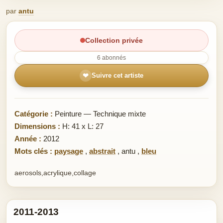
par
antu
Collection privée
6 abonnés
❤
Suivre cet artiste
Catégorie :
Peinture — Technique mixte
Dimensions :
H: 41 x L: 27
Année :
2012
Mots clés :
paysage
,
abstrait
,
antu
,
bleu
aerosols,acrylique,collage
2011-2013