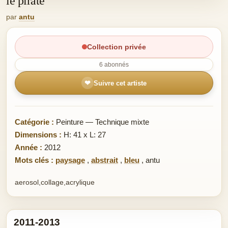
le pirate
par
antu
Collection privée
6 abonnés
❤
Suivre cet artiste
Catégorie :
Peinture — Technique mixte
Dimensions :
H: 41 x L: 27
Année :
2012
Mots clés :
paysage
,
abstrait
,
bleu
,
antu
aerosol,collage,acrylique
2011-2013