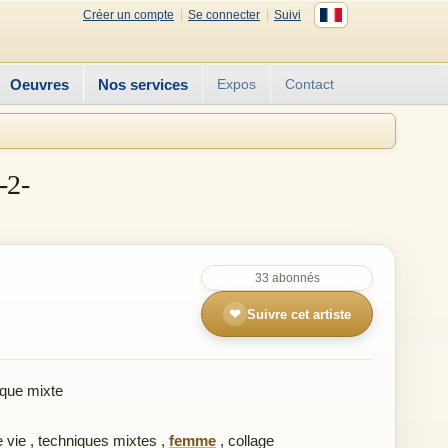
Créer un compte
Se connecter
Suivi
Oeuvres
Nos services
Expos
Contact
-2-
33 abonnés
❤
Suivre cet artiste
que mixte
 vie
,
techniques mixtes
,
femme
,
collage