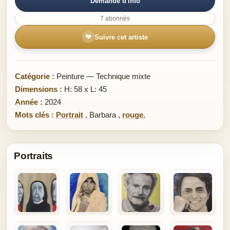
Demande d'info
7 abonnés
❤
Suivre cet artiste
Catégorie :
Peinture — Technique mixte
Dimensions :
H: 58 x L: 45
Année :
2024
Mots clés :
Portrait
,
Barbara
,
rouge.
Portraits