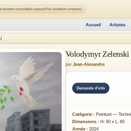
0
oeuvres consultées aujourd’hui (visiteurs uniques)
Accueil
Artistes
i
Volodymyr Zelenski
par
Jean-Alexandre
Demande d'info
Catégorie :
Peinture — Techni
Dimensions :
H: 50 x L: 65
Année :
2024