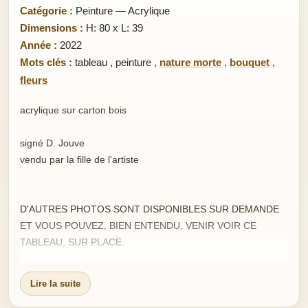
Catégorie :
Peinture — Acrylique
Dimensions :
H: 80 x L: 39
Année :
2022
Mots clés :
tableau
,
peinture
,
nature morte
,
bouquet
,
fleurs
acrylique sur carton bois
signé D. Jouve
vendu par la fille de l'artiste
D'AUTRES PHOTOS SONT DISPONIBLES SUR DEMANDE
ET VOUS POUVEZ, BIEN ENTENDU, VENIR VOIR CE
TABLEAU, SUR PLACE.
Envoi protégé : COLISSIMO RECOMMANDE / papier bulle +
Lire la suite
2 couches de carton.frais de port 20 euros
Expédition dès réception du règlement.