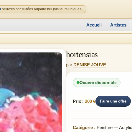
0
oeuvres consultées aujourd’hui (visiteurs uniques)
Accueil
Artistes
hortensias
par
DENISE JOUVE
Oeuvre disponible
Prix :
200 €
Faire une offre
Catégorie :
Peinture — Acryli