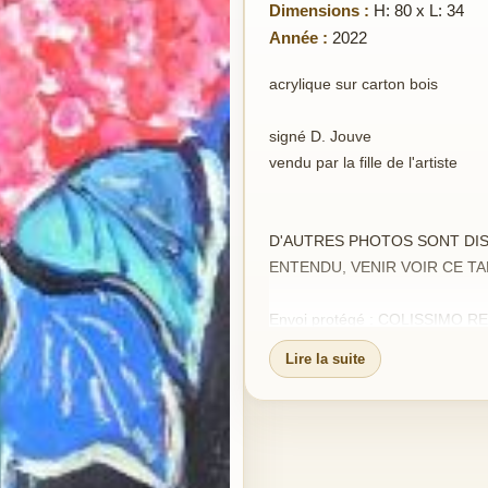
Dimensions :
H: 80 x L: 34
Année :
2022
acrylique sur carton bois
signé D. Jouve
vendu par la fille de l'artiste
D'AUTRES PHOTOS SONT DIS
ENTENDU, VENIR VOIR CE TA
Envoi protégé : COLISSIMO REC
port 20 euros
Lire la suite
Expédition dès réception du rè
Satisfait ou remboursé : si le t
sous 10 jours et il vous sera re