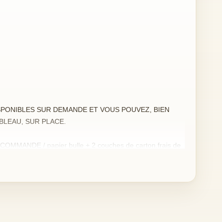
PONIBLES SUR DEMANDE ET VOUS POUVEZ, BIEN
BLEAU, SUR PLACE.
OMMANDE / papier bulle + 2 couches de carton.frais de
glement.
ableau ne vous donne pas toute satisfaction, renvoyez-le
mboursé.(hors frais de port)