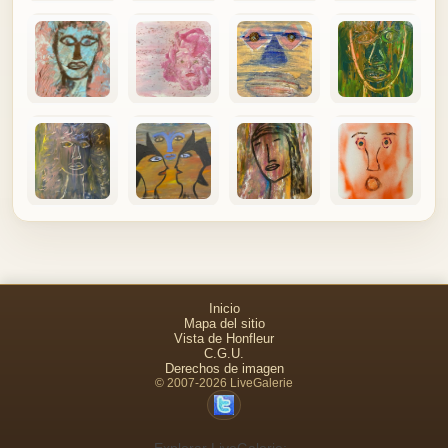
Inicio
Mapa del sitio
Vista de Honfleur
C.G.U.
Derechos de imagen
© 2007-2026 LiveGalerie
Explorar LiveGalerie: