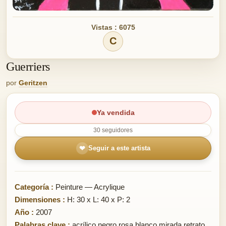
Vistas : 6075
C
Guerriers
por
Geritzen
Ya vendida
30 seguidores
❤
Seguir a este artista
Categoría :
Peinture — Acrylique
Dimensiones :
H: 30 x L: 40 x P: 2
Año :
2007
Palabras clave :
acrílico negro rosa blanco mirada retrato