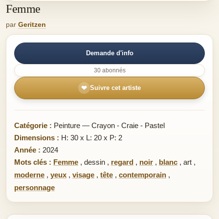
Femme
par
Geritzen
Demande d'info
30 abonnés
❤
Suivre cet artiste
Catégorie :
Peinture — Crayon - Craie - Pastel
Dimensions :
H: 30 x L: 20 x P: 2
Année :
2024
Mots clés :
Femme
,
dessin
,
regard
,
noir
,
blanc
,
art
,
moderne
,
yeux
,
visage
,
tête
,
contemporain
,
personnage