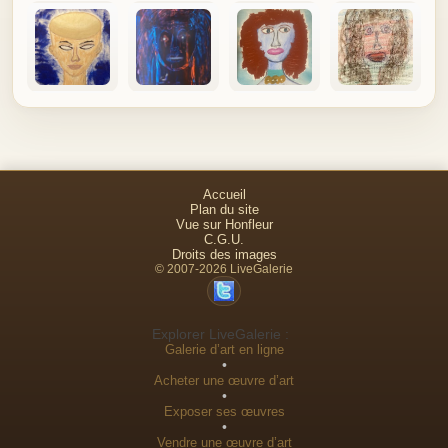
Accueil
Plan du site
Vue sur Honfleur
C.G.U.
Droits des images
© 2007-2026 LiveGalerie
Explorer LiveGalerie :
Galerie d’art en ligne
•
Acheter une œuvre d’art
•
Exposer ses œuvres
•
Vendre une œuvre d’art