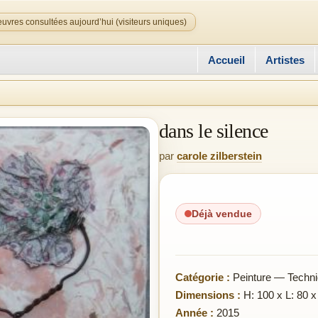
uvres consultées aujourd’hui (visiteurs uniques)
Accueil
Artistes
dans le silence
par
carole zilberstein
Déjà vendue
Catégorie :
Peinture — Techni
Dimensions :
H: 100 x L: 80 x
Année :
2015