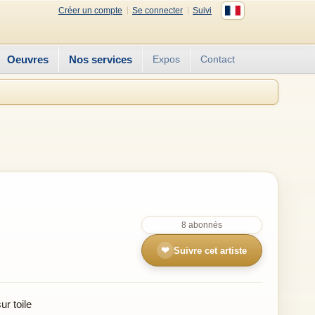
Créer un compte
Se connecter
Suivi
Oeuvres
Nos services
Expos
Contact
8 abonnés
❤
Suivre cet artiste
r toile