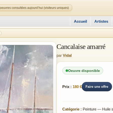
oeuvres consultées aujourd’hui (visiteurs uniques)
Accueil
Artistes
Cancalaise amarré
par
Vidal
Oeuvre disponible
Prix :
180 €
Faire une offre
Catégorie :
Peinture — Huile su