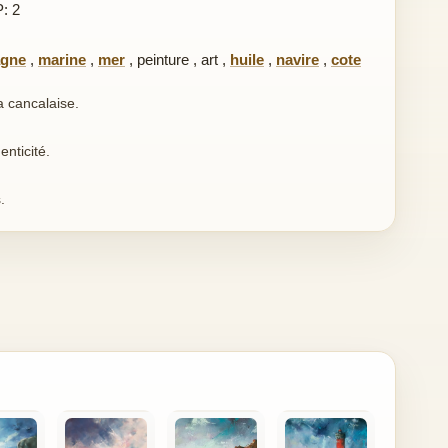
P: 2
agne
,
marine
,
mer
,
peinture
,
art
,
huile
,
navire
,
cote
a cancalaise.
enticité.
.