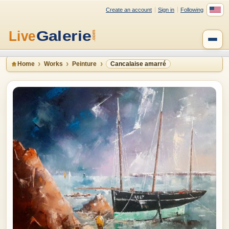
Create an account
Sign in
Following
Home
Works
Peinture
Cancalaise amarré