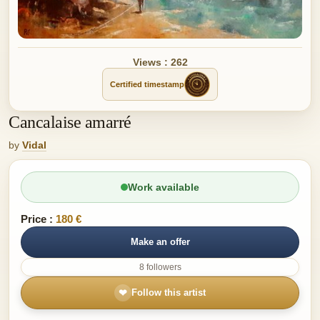
Views : 262
Certified timestamp
Cancalaise amarré
by
Vidal
Work available
Price :
180 €
Make an offer
8 followers
❤
Follow this artist