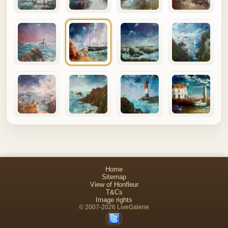
Home
Sitemap
View of Honfleur
T&Cs
Image rights
© 2007-2026 LiveGalerie