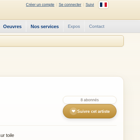
Créer un compte
Se connecter
Suivi
Oeuvres
Nos services
Expos
Contact
8 abonnés
❤
Suivre cet artiste
r toile