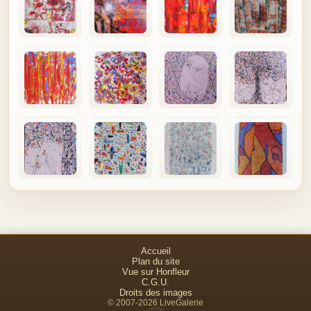
Accueil
Plan du site
Vue sur Honfleur
C.G.U.
Droits des images
© 2007-2026 LiveGalerie