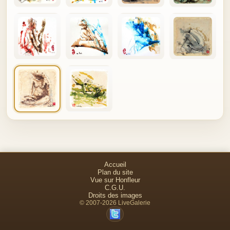
Accueil
Plan du site
Vue sur Honfleur
C.G.U.
Droits des images
© 2007-2026 LiveGalerie