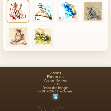
Accueil
Plan du site
Vue sur Honfleur
C.G.U.
Droits des images
© 2007-2026 LiveGalerie
Explorer LiveGalerie :