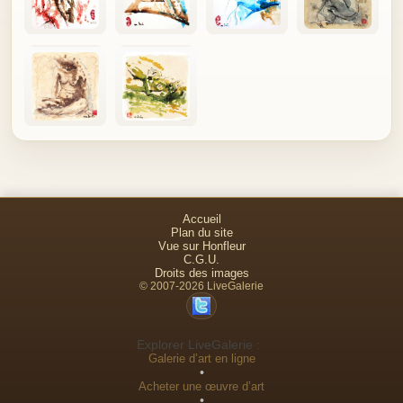
Accueil
Plan du site
Vue sur Honfleur
C.G.U.
Droits des images
© 2007-2026 LiveGalerie
Explorer LiveGalerie :
Galerie d’art en ligne
•
Acheter une œuvre d’art
•