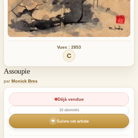
Vues : 2853
C
Assoupie
par
Monick Bres
Déjà vendue
16 abonnés
❤
Suivre cet artiste