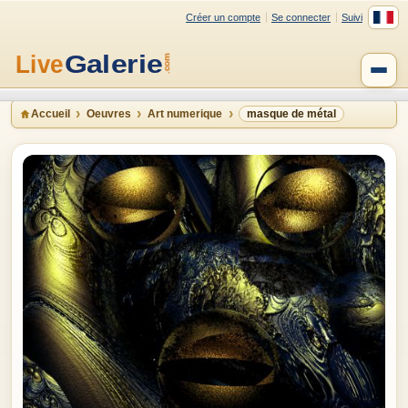
Créer un compte
Se connecter
Suivi
Accueil
Oeuvres
Art numerique
masque de métal