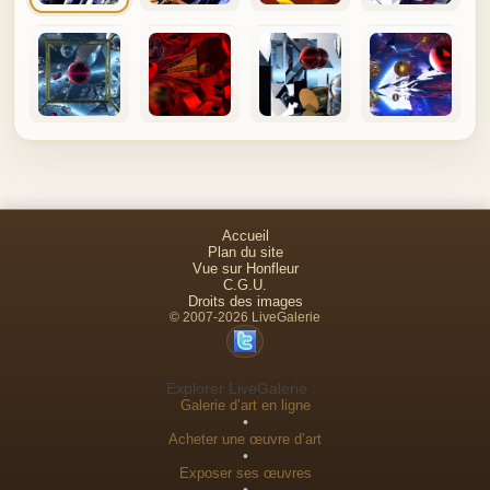
Accueil
Plan du site
Vue sur Honfleur
C.G.U.
Droits des images
© 2007-2026 LiveGalerie
Explorer LiveGalerie :
Galerie d’art en ligne
•
Acheter une œuvre d’art
•
Exposer ses œuvres
•