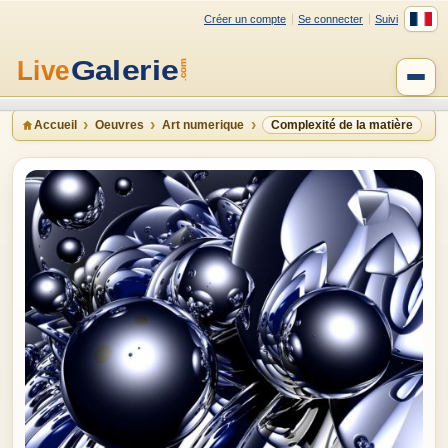
Créer un compte
Se connecter
Suivi
Accueil
Oeuvres
Art numerique
Complexité de la matière