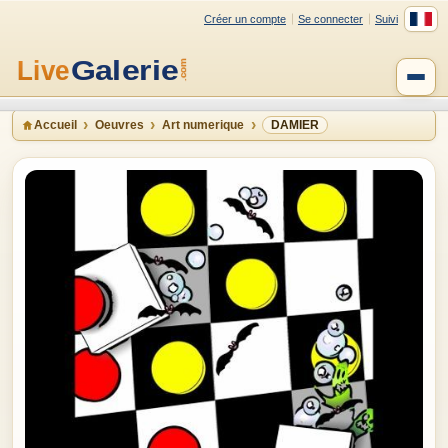
Créer un compte
Se connecter
Suivi
Accueil
Oeuvres
Art numerique
DAMIER