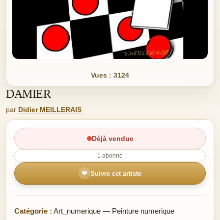
Vues : 3124
DAMIER
par
Didier MEILLERAIS
Déjà vendue
1 abonné
❤
Suivre cet artiste
Catégorie :
Art_numerique — Peinture numerique