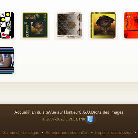
Accueil
Plan du site
Vue sur Honfleur
C.G.U.
Droits des images
© 2007-2026 LiveGalerie
•
•
•
Galerie d’art en ligne
Acheter une œuvre d’art
Exposer ses œuvres