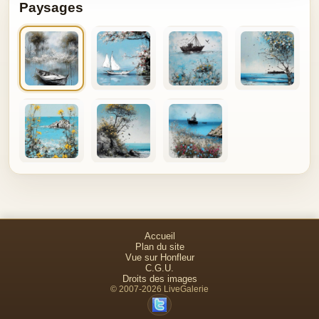
Paysages
Accueil
Plan du site
Vue sur Honfleur
C.G.U.
Droits des images
© 2007-2026 LiveGalerie