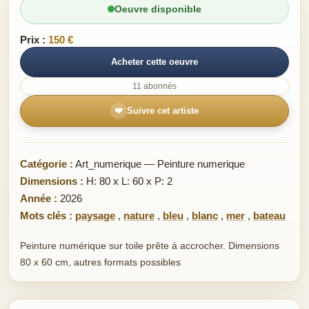
Oeuvre disponible
Prix :
150 €
Acheter cette oeuvre
11 abonnés
❤
Suivre cet artiste
Catégorie :
Art_numerique — Peinture numerique
Dimensions :
H: 80 x L: 60 x P: 2
Année :
2026
Mots clés :
paysage
,
nature
,
bleu
,
blanc
,
mer
,
bateau
Peinture numérique sur toile prête à accrocher. Dimensions
80 x 60 cm, autres formats possibles