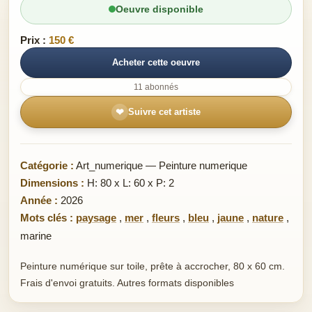
Oeuvre disponible
Prix :
150 €
Acheter cette oeuvre
11 abonnés
❤
Suivre cet artiste
Catégorie :
Art_numerique — Peinture numerique
Dimensions :
H: 80 x L: 60 x P: 2
Année :
2026
Mots clés :
paysage
,
mer
,
fleurs
,
bleu
,
jaune
,
nature
,
marine
Peinture numérique sur toile, prête à accrocher, 80 x 60 cm.
Frais d'envoi gratuits. Autres formats disponibles