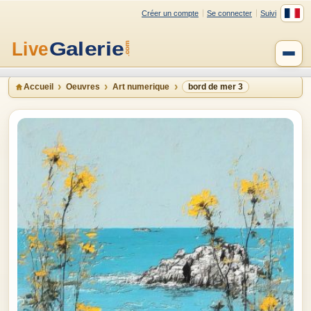
Créer un compte
Se connecter
Suivi
Accueil
Oeuvres
Art numerique
bord de mer 3