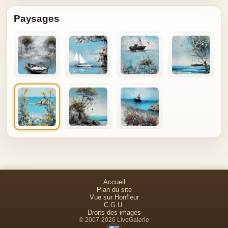
Paysages
Accueil
Plan du site
Vue sur Honfleur
C.G.U.
Droits des images
© 2007-2026 LiveGalerie