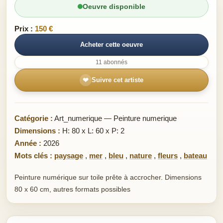
Oeuvre disponible
Prix :
150 €
Acheter cette oeuvre
11 abonnés
❤
Suivre cet artiste
Catégorie :
Art_numerique — Peinture numerique
Dimensions :
H: 80 x L: 60 x P: 2
Année :
2026
Mots clés :
paysage
,
mer
,
bleu
,
nature
,
fleurs
,
bateau
Peinture numérique sur toile prête à accrocher. Dimensions
80 x 60 cm, autres formats possibles