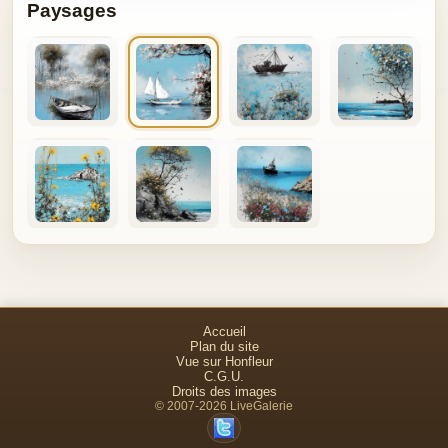
Paysages
Accueil
Plan du site
Vue sur Honfleur
C.G.U.
Droits des images
© 2007-2026 LiveGalerie