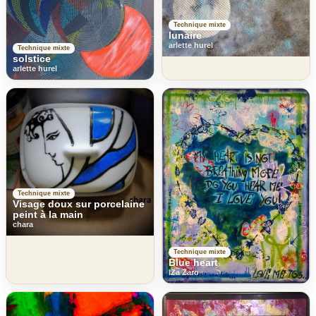
Technique mixte
lunaire
arlette hurel
Technique mixte
solstice
arlette hurel
Technique mixte
Visage doux sur porcelaine
peint à la main
chara
Technique mixte
Blue heart
IZa Zaro