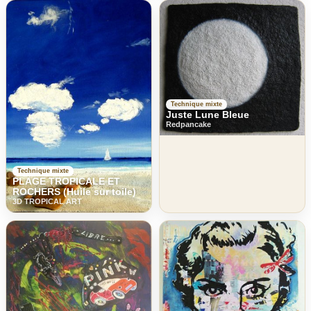
Technique mixte
Juste Lune Bleue
Redpancake
Technique mixte
PLAGE TROPICALE ET
ROCHERS (Huile sur toile)
3D TROPICAL ART