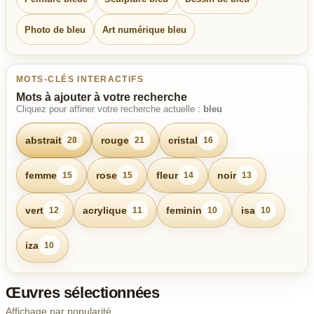
Photo de bleu
Art numérique bleu
MOTS-CLÉS INTERACTIFS
Mots à ajouter à votre recherche
Cliquez pour affiner votre recherche actuelle :
bleu
abstrait
rouge
cristal
28
21
16
femme
rose
fleur
noir
15
15
14
13
vert
acrylique
feminin
isa
12
11
10
10
iza
10
Œuvres sélectionnées
Affichage par popularité