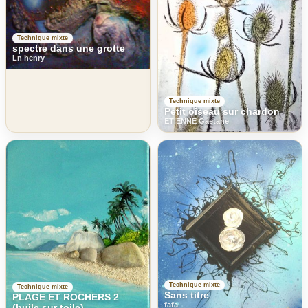
Technique mixte
spectre dans une grotte
Ln henry
Technique mixte
Petit oiseau sur chardon
ETIENNE Gaetane
Technique mixte
Technique mixte
Sans titre
PLAGE ET ROCHERS 2
fafa
(huile sur toile)