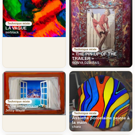
Technique mixte
LA VAGUE
serblack
Technique mixte
« THE PIN-UP OF THE
TRAILER »
SONYA DZIABAS
Technique mixte
"L'île imaginaire"
Jessy Wayar
Technique mixte
Assiette porcelaine peinte à
la main
chara