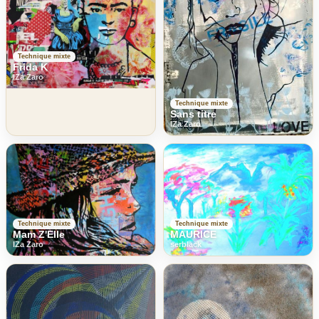
Technique mixte
Frida K
IZa Zaro
Technique mixte
Sans titre
IZa Zaro
Technique mixte
Technique mixte
Mam Z'Elle
MAURICE
IZa Zaro
serblack