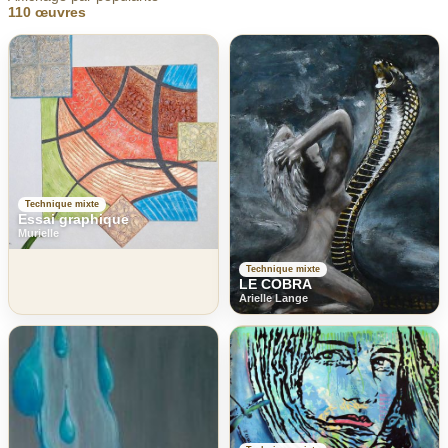
110 œuvres
Technique mixte
Essai graphique
Murielle
Technique mixte
LE COBRA
Arielle Lange