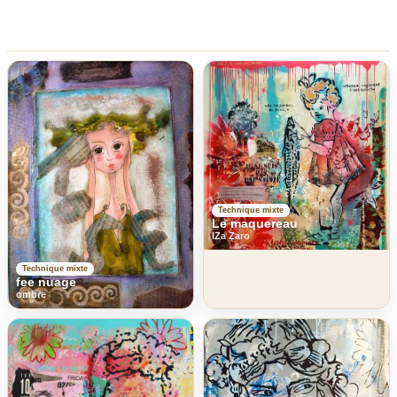
Technique mixte
Le maquereau
IZa Zaro
Technique mixte
fee nuage
ombre