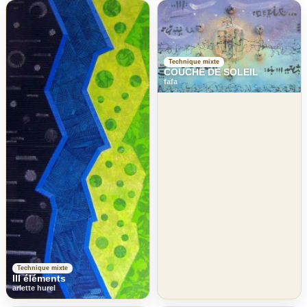
Technique mixte
COUCHE DE SOLEIL
fafa
Technique mixte
III éléments
arlette hurel