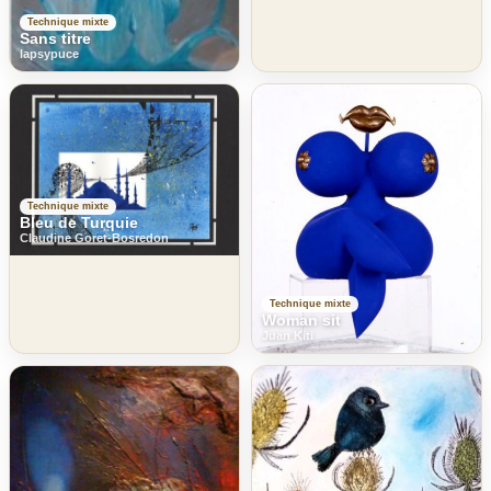
Technique mixte
Sans titre
lapsypuce
Technique mixte
Bleu de Turquie
Claudine Goret-Bosredon
Technique mixte
Woman sit
Juan Kiti