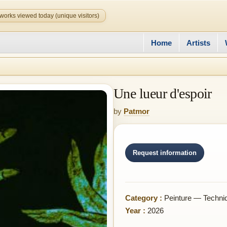
works viewed today (unique visitors)
Home
Artists
Une lueur d'espoir
by
Patmor
Request information
Category :
Peinture — Techni
Year :
2026