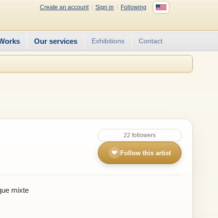
Create an account
Sign in
Following
Works
Our services
Exhibitions
Contact
22 followers
❤
Follow this artist
que mixte