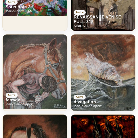
Autre
Sous bois 2
Marie-Pierre JAN
Autre
RENAISSANCE VENISE
FULL 312
SIRIUS
Autre
Autre
ferrage
divagation
jean-claude apert
jean-claude apert