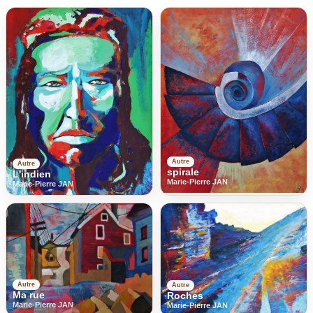
Autre
Autre
spirale
L'indien
Marie-Pierre JAN
Marie-Pierre JAN
Autre
Autre
Ma rue
Roches
Marie-Pierre JAN
Marie-Pierre JAN