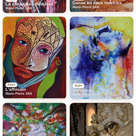
Danse en eaux troubles
La danse des méduses
Marie-Pierre JAN
Marie-Pierre JAN
Autre
Autre
L'affricain
portrait a
Marie-Pierre JAN
Marie-Pierre JAN