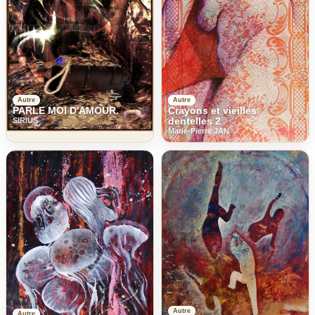
Autre
Autre
Crayons et vieilles
PARLE MOI D'AMOUR.
dentelles 2
SIRIUS
Marie-Pierre JAN
Autre
Autre