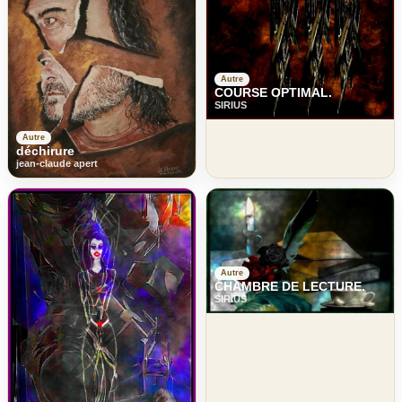
Autre
COURSE OPTIMAL.
SIRIUS
Autre
déchirure
jean-claude apert
Autre
CHAMBRE DE LECTURE.
SIRIUS