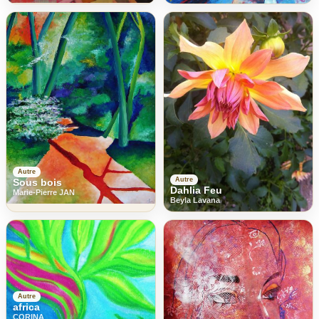
Autre
Autre
Sous bois
Dahlia Feu
Marie-Pierre JAN
Beyla Lavana
Autre
africa
CORINA