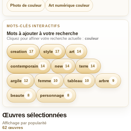
Photo de couleur
Art numérique couleur
MOTS-CLÉS INTERACTIFS
Mots à ajouter à votre recherche
Cliquez pour affiner votre recherche actuelle :
couleur
creation
style
art
17
17
14
contemporain
new
terre
14
14
14
argile
femme
tableau
arbre
12
10
10
9
beaute
personnage
8
8
Œuvres sélectionnées
Affichage par popularité
62 œuvres