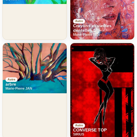
Autre
Crayons et vieilles
dentelles 1
Marie-Pierre JAN
Autre
arbre
Marie-Pierre JAN
Autre
CONVERSE TOP
SIRIUS