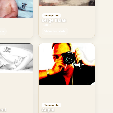
Photographe
serge lisiak
France
erie
Visiter la galerie
Photographe
ret
Gephi