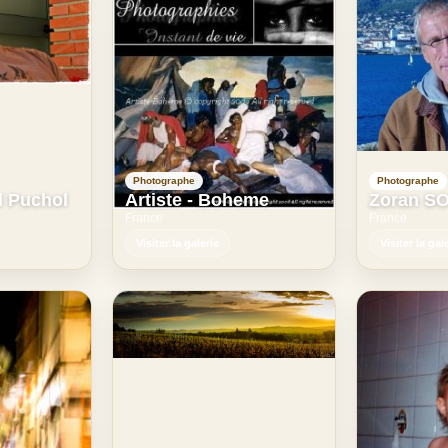
Photographe
Photographe
l Puchol
Artiste - Boheme
Zoran S
France
France
Visiter la galerie
Visiter la gal