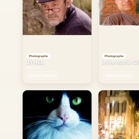
Photographe
Photographe
JYHEL
Jose Maria Gi
Belgium
Spain
Visiter la galerie
Visiter la galerie