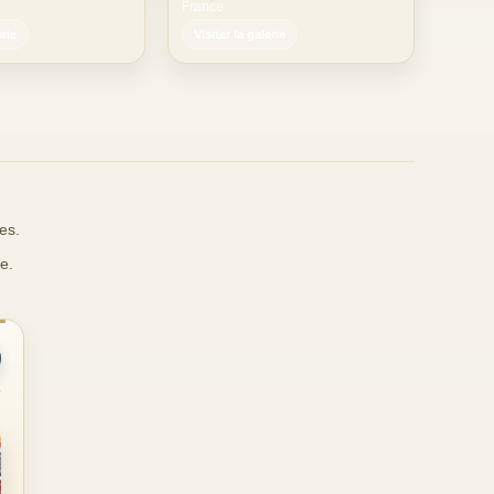
France
erie
Visiter la galerie
es.
e.