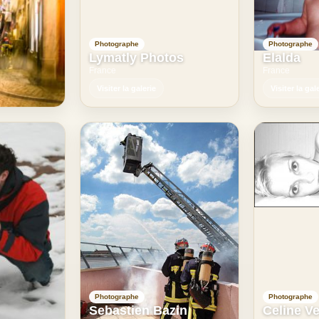
Photographe
Photographe
Lymatly Photos
Elalda
France
France
Visiter la galerie
Visiter la gal
Photographe
Photographe
Sebastien Bazin
Celine Ve