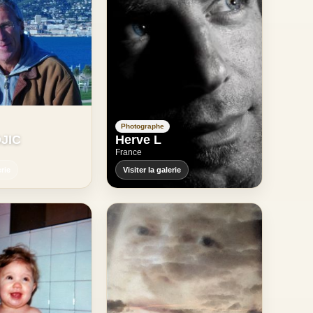
Photographe
OJIC
Herve L
France
erie
Visiter la galerie