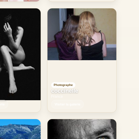
Photographe
coccinelle
France
erie
Visiter la galerie