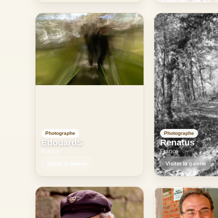
Photographe
Photographe
EdouardS
Renatus
France
France
Visiter la galerie
Visiter la galerie