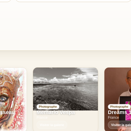
Photographe
Photographe
usseau
Memario Vespa
Dreams 
France
France
Visiter la galerie
Visiter la gal