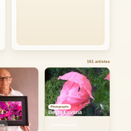
161 artistes
Photographe
14
Beyla Lavana
France
erie
Visiter la galerie