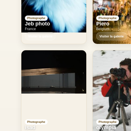
Photographe
Photographe
Jeb photo
Piero
France
Belgium
Visiter la galerie
Visiter la galerie
Photographe
Photographe
isad
olympia