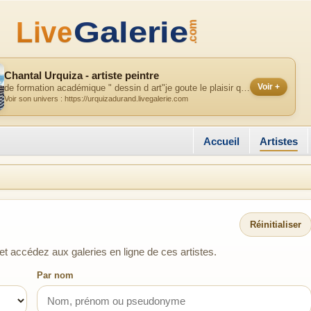
Chantal Urquiza - artiste peintre
Voir +
de formation académique " dessin d art"je goute le plaisir que j ai a m en é...
Voir son univers : https://urquizadurand.livegalerie.com
Accueil
Artistes
Réinitialiser
et accédez aux galeries en ligne de ces artistes.
Par nom