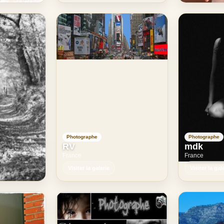
Photographe
Photographe
RV
mdk
France
France
Visiter la galerie
Visiter la gal