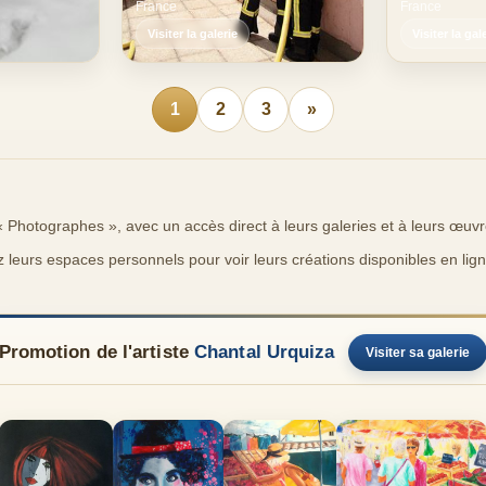
France
France
Visiter la galerie
Visiter la gal
1
2
3
»
 « Photographes », avec un accès direct à leurs galeries et à leurs œuvr
z leurs espaces personnels pour voir leurs créations disponibles en lign
Promotion de l'artiste
Chantal Urquiza
Visiter sa galerie