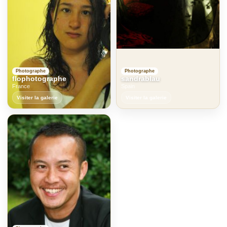
Photographe
Photographe
flophotographe
sandrablau
France
Spain
Visiter la galerie
Visiter la galerie