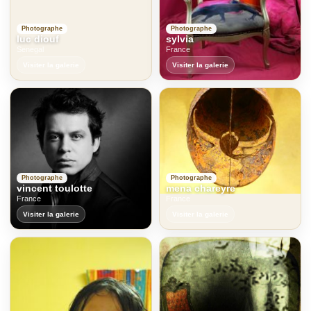
Photographe
Photographe
luc diouf
sylvia
Senegal
France
Visiter la galerie
Visiter la galerie
Photographe
Photographe
vincent toulotte
mena chareyre
France
France
Visiter la galerie
Visiter la galerie