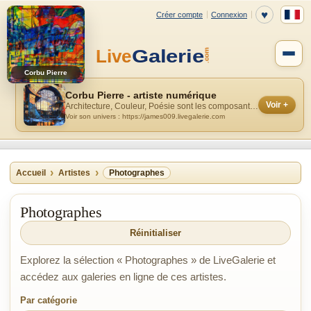
Corbu Pierre
Corbu Pierre - artiste numérique
Voir +
Architecture, Couleur, Poésie sont les composantes majeures de mes réalisati...
Voir son univers : https://james009.livegalerie.com
Accueil
Artistes
Photographes
Photographes
Réinitialiser
Explorez la sélection « Photographes » de LiveGalerie et
accédez aux galeries en ligne de ces artistes.
Par catégorie