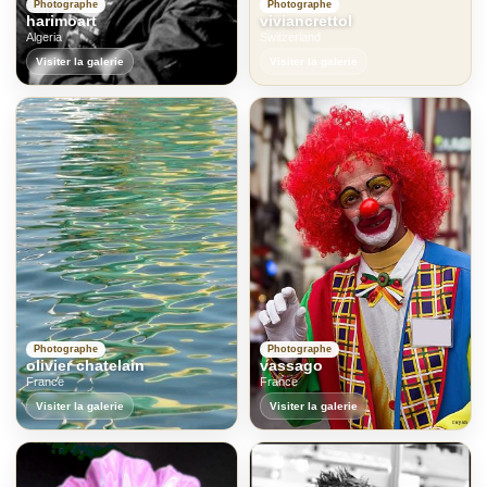
Photographe
Photographe
harimoart
viviancrettol
Algeria
Switzerland
Visiter la galerie
Visiter la galerie
Photographe
Photographe
olivier chatelain
vassago
France
France
Visiter la galerie
Visiter la galerie