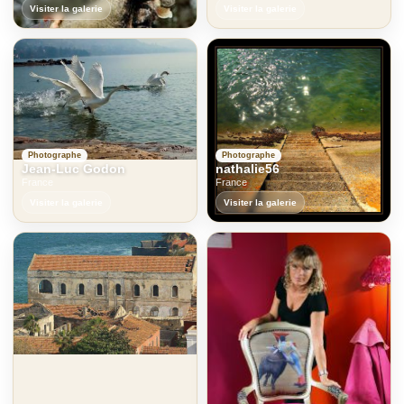
Visiter la galerie
Visiter la galerie
Photographe
Photographe
Jean-Luc Godon
nathalie56
France
France
Visiter la galerie
Visiter la galerie