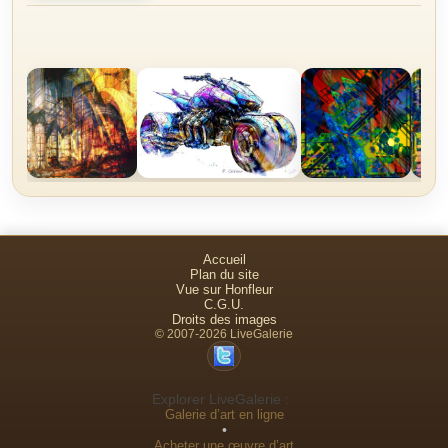
Accueil
Plan du site
Vue sur Honfleur
C.G.U.
Droits des images
© 2007-2026 LiveGalerie
Explorer LiveGalerie :
Galerie d’art en ligne
•
Acheter une œuvre d’art