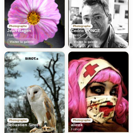
Photographe
Photographe
Jean Bagen
Cedric PONGE
France
France
Visiter la galerie
Visiter la galerie
Photographe
Photographe
Sebastien Sirot
alicek
France
France