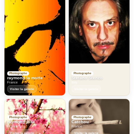
Photographe
Photographe
raymond la motte
Stefano Stenzo
France
Italy
Visiter la galerie
Visiter la galerie
Photographe
Photographe
raymond jose
Catchou
France
France
Visiter la galerie
Visiter la galerie