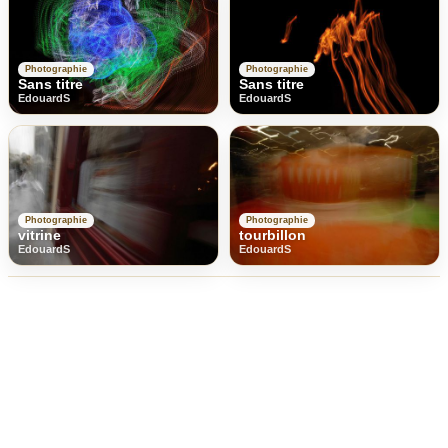
Photographie
Photographie
Sans titre
Sans titre
EdouardS
EdouardS
Photographie
Photographie
vitrine
tourbillon
EdouardS
EdouardS