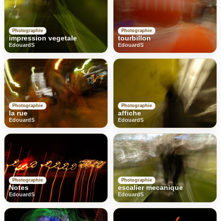
Photographie
Photographie
impression vegetale
tourbillon
EdouardS
EdouardS
Photographie
Photographie
la rue
affiche
EdouardS
EdouardS
Photographie
Photographie
Notes
escalier mecanique
EdouardS
EdouardS