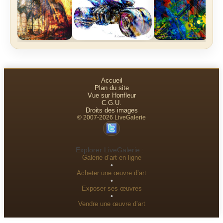
Accueil
Plan du site
Vue sur Honfleur
C.G.U.
Droits des images
© 2007-2026 LiveGalerie
Explorer LiveGalerie :
Galerie d’art en ligne
•
Acheter une œuvre d’art
•
Exposer ses œuvres
•
Vendre une œuvre d’art