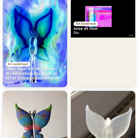
Art numérique
rose et noir
Drc
Art numérique
Série Ngel'Art-Very Blue-
Modélisation du sujet en
3D et peinture numérique
chara