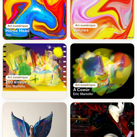
Art numérique
Art numérique
Volutes
Horse Head
Drc
Drc
Art numérique
100 erreur
Art numérique
Eric Martello
A Coeur
Eric Martello