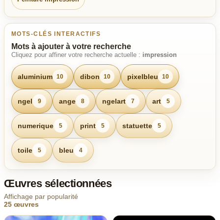
MOTS-CLÉS INTERACTIFS
Mots à ajouter à votre recherche
Cliquez pour affiner votre recherche actuelle :
impression
aluminium
dibon
pixelbleu
10
10
10
ngel
ange
ngelart
art
9
8
7
5
numerique
print
statuette
5
5
5
toile
bleu
5
4
Œuvres sélectionnées
Affichage par popularité
25 œuvres