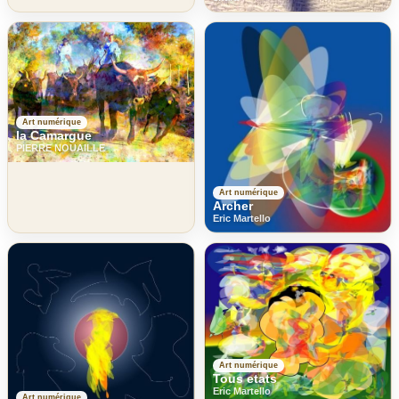
Art numérique
la Camargue
PIERRE NOUAILLE
Art numérique
Archer
Eric Martello
Art numérique
Tous etats
Eric Martello
Art numérique