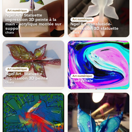
Art numérique
Ngel'Art- Statuette
impression 3D peinte à la
Art numérique
main - acrylique montée sur
Ngel'Art translucide-
suppo
Impression 3D statuette
chara
chara
Art numérique
Ngel'Art- Statuette
Art numérique
impression 3D peinte
Blue Whale
chara
Drc