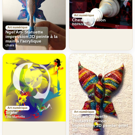
Art numérique
Chess Reflexion
BBPANTONE
Art numérique
Ngel'Art- Statuette
impression 3D peinte à la
main a l'acrylique
chara
Art numérique
Signe
Art numérique
Ngel'art Statuette
Eric Martello
Toutankhammon -
Impression 3D peinte- print
3D
chara