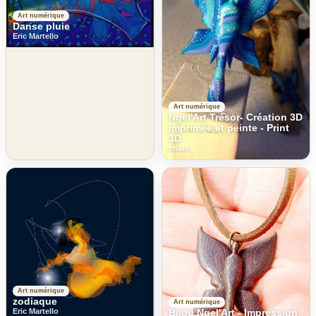
Art numérique
Danse pluie
Eric Martello
Art numérique
Ngel'Art Trésor- Création 3D
imprimée et peinte - Print
3D
chara
Art numérique
zodiaque
Art numérique
Eric Martello
Bijou Ngel'Art - Impression