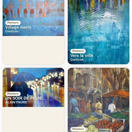
Peinture
Village marin
Geritzen
Peinture
Vers la ville
Geritzen
Peinture
UN SOIR DE PLUIE
ALAIN FAURE
Peinture