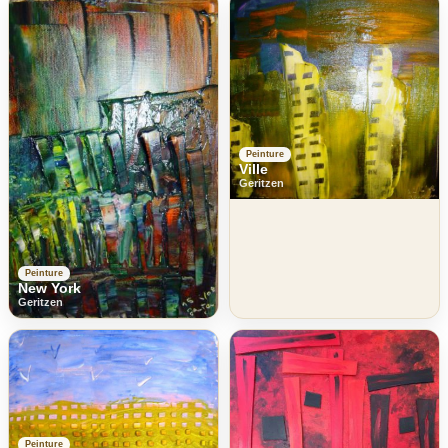
Peinture
Ville
Geritzen
Peinture
New York
Geritzen
Peinture