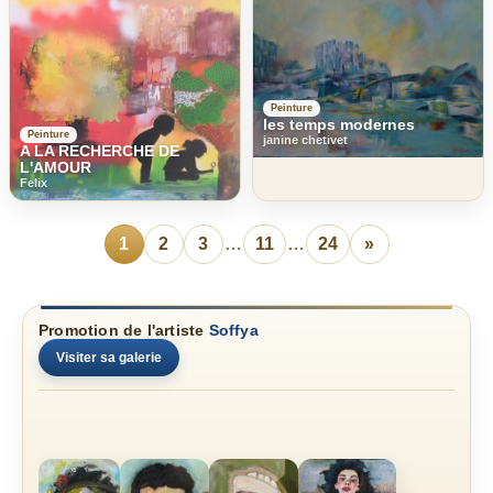
Peinture
les temps modernes
Peinture
janine chetivet
A LA RECHERCHE DE
L'AMOUR
Felix
1
2
3
…
11
…
24
»
Promotion de l'artiste
Soffya
Visiter sa galerie