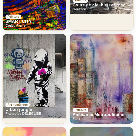
Peinture
Coins de ciel bleu et rose
Geritzen
Peinture
SMART CITY
Corbu Pierre
Art numérique
Urban jungle
Peinture
Françoise DELEGLISE
Ambiance Metropolitaine
Felix