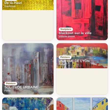
De là-Haut
Geritzen
Sculpture
blackout sur la ville
valerie jouve
Peinture
UNE VUE DE LYON
Felix
Peinture
SOLITUDE URBAINE
Felix