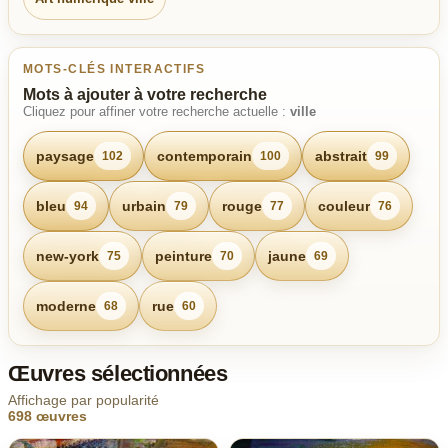
MOTS-CLÉS INTERACTIFS
Mots à ajouter à votre recherche
Cliquez pour affiner votre recherche actuelle :
ville
paysage
contemporain
abstrait
102
100
99
bleu
urbain
rouge
couleur
94
79
77
76
new-york
peinture
jaune
75
70
69
moderne
rue
68
60
Œuvres sélectionnées
Affichage par popularité
698 œuvres