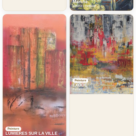
Marché
janine chetivet
Peinture
EXODE
Felix
Peinture
LUMIERES SUR LA VILLE