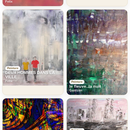
Felix
Peinture
DEUX HOMMES DANS LA
VILLE
Felix
Peinture
le fleuve..la nuit
Geritzen