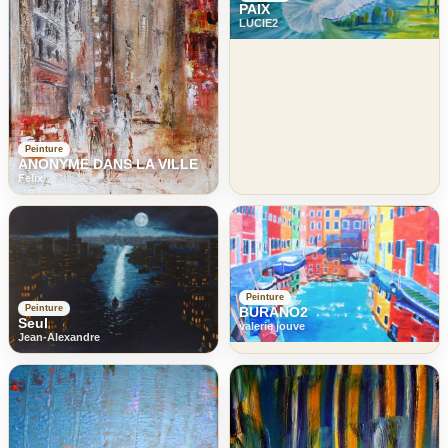
PAIX
LUCIE2
Peinture
ANONYME DANS LA VILLE
Felix
Peinture
Peinture
BURANO2
Seul
valerie jouve
Jean-Alexandre