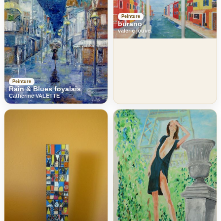
Peinture
burano
valerie jouve
Peinture
Rain & Blues foyalais
Catherine VALETTE