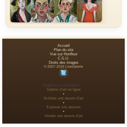
Accueil
Plan du site
Vue sur Honfleur
C.G.U.
Droits des images
© 2007-2026 LiveGalerie
Explorer LiveGalerie :
Galerie d’art en ligne
•
Acheter une œuvre d’art
•
Exposer ses œuvres
•
Vendre une œuvre d’art