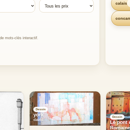
calais
concar
e mots-clés interactif.
Dessin
york
Dessin
david
Le pont 
Romain