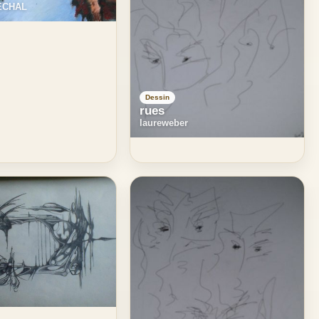
ECHAL
Dessin
rues
laureweber