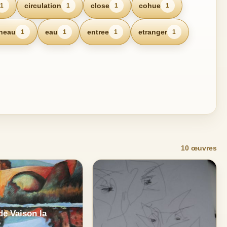
circulation
close
cohue
1
1
1
1
neau
eau
entree
etranger
1
1
1
1
10 œuvres
de Vaison la
e