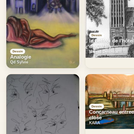
Dessin
le beffroi de l'hôtel
de Calais
Marcel Delcroix
Dessin
Analogie
Qd Sylvie
Dessin
Concarneau entree 
close
KARA