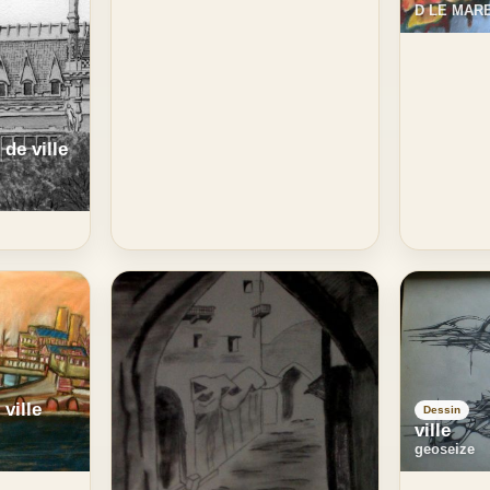
D LE MAR
 de ville
ville
Dessin
ville
geoseize