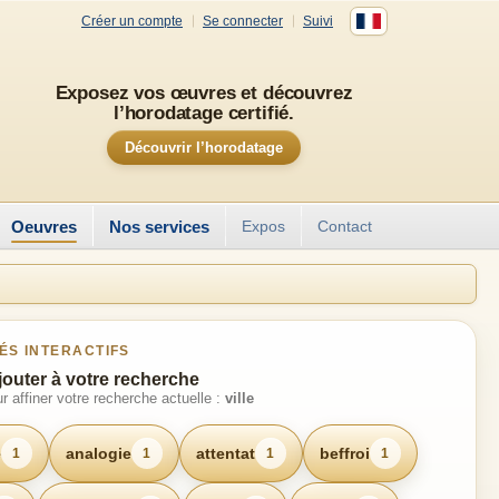
Créer un compte
Se connecter
Suivi
Exposez vos œuvres et découvrez
l’horodatage certifié.
Découvrir l’horodatage
Oeuvres
Nos services
Expos
Contact
ÉS INTERACTIFS
jouter à votre recherche
r affiner votre recherche actuelle :
ville
e
analogie
attentat
beffroi
1
1
1
1