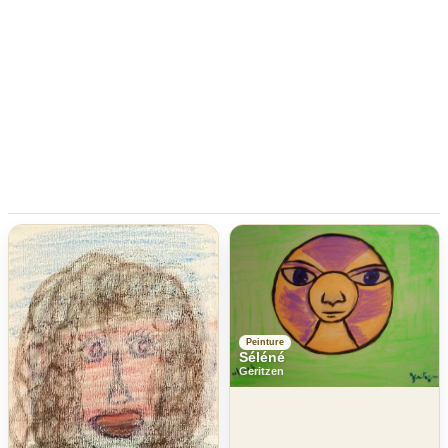
Peinture
Séléné
Geritzen