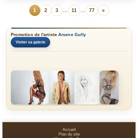
1
2
3
…
11
…
77
»
Promotion de l'artiste
Arsene Gully
Visiter sa galerie
Accueil
Plan du site