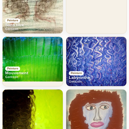
Peinture
Sans titre
Geritzen
Peinture
Mouvement
Peinture
Geritzen
Labyrinthe
Geritzen