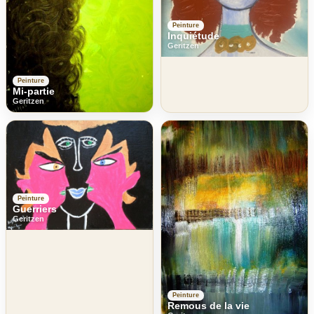
Peinture
Inquiétude
Geritzen
Peinture
Mi-partie
Geritzen
Peinture
Guerriers
Geritzen
Peinture
Remous de la vie