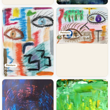
Geritzen
Peinture
Ce monde étrange
Geritzen
Peinture
Réflexion
Geritzen