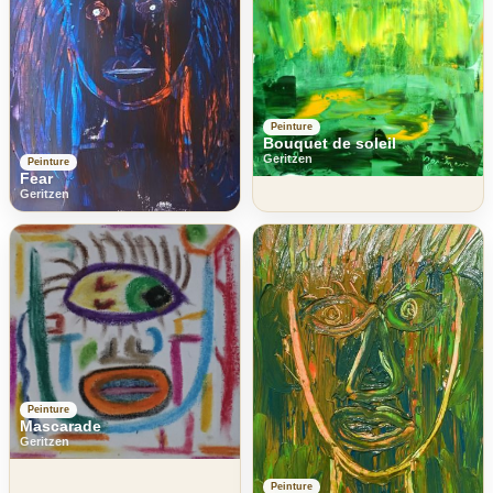
Peinture
Bouquet de soleil
Geritzen
Peinture
Fear
Geritzen
Peinture
Mascarade
Geritzen
Peinture