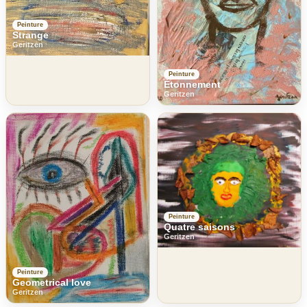
Peinture
Strange
Geritzen
Peinture
Étonnement
Geritzen
Peinture
Quatre saisons
Geritzen
Peinture
Geometrical love
Geritzen