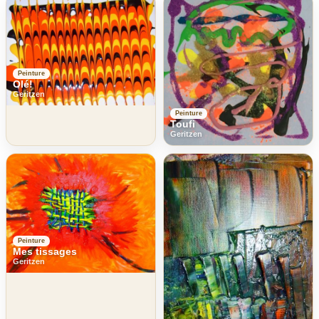
Peinture
Olé!
Geritzen
Peinture
Toufi
Geritzen
Peinture
Mes tissages
Geritzen