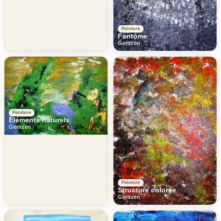
Peinture
Fantôme
Geritzen
Peinture
Eléments naturels
Geritzen
Peinture
Structure colorée
Geritzen