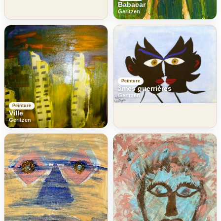
Babacar
Geritzen
Peinture
âmes guerrières
Geritzen
Peinture
Ville
Geritzen