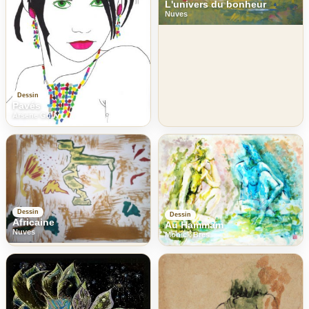
L'univers du bonheur
Nuves
Dessin
Pavés
Arsene Gully
Dessin
Dessin
Africaine
Au Hammam
Nuves
Monick Bres