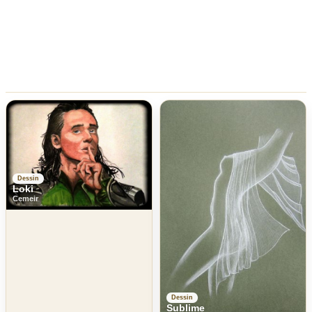
Dessin
Loki
Cemeir
Dessin
Sublime