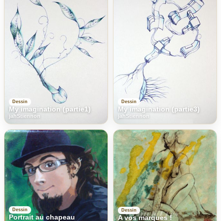
Dessin
Dessin
My imagination (partie1)
My imagination (partie3)
jahStiennon
jahStiennon
Dessin
Dessin
Portrait au chapeau
A vos marques !