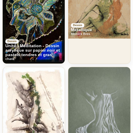
Dessin
Métallique
Monick Bres
Dessin
Unité - Méditation - Dessin
acrylique sur papier noir et
pastels tendres et gras
chara