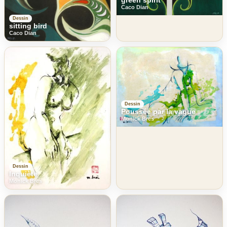
Caco Dian
Dessin
sitting bird
Caco Dian
Dessin
Poussée par la vague
Monick Bres
Dessin
Inquiète
Monick Bres