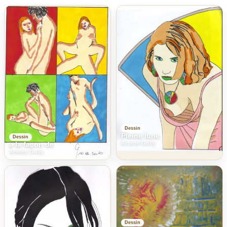
Dessin
Pleine lune
Dessin
Arsene Gully
a la façon de
Arsene Gully
Dessin