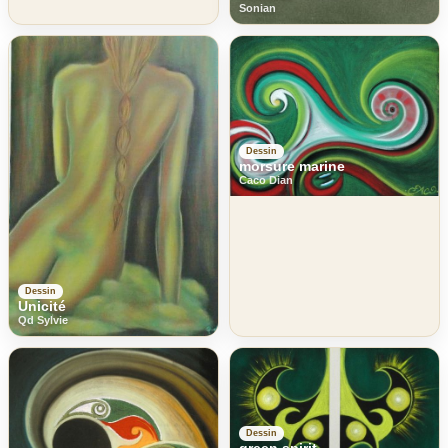
Sonian
Dessin
morsure marine
Caco Dian
Dessin
Unicité
Qd Sylvie
Dessin
green spirit