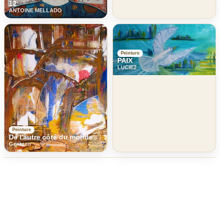
12
ANTOINE MELLADO
Peinture
PAIX
LUCIE2
Peinture
De l'autre côté du monde
Geritzen