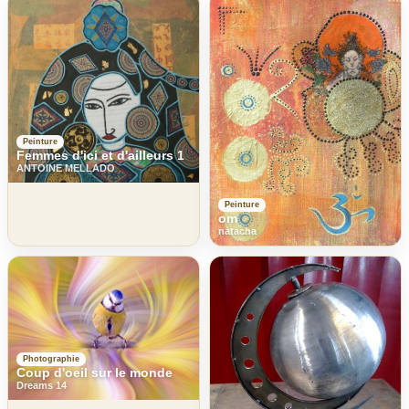
Peinture
Femmes d'ici et d'ailleurs 1
ANTOINE MELLADO
Peinture
om
natacha
Photographie
Coup d'oeil sur le monde
Dreams 14