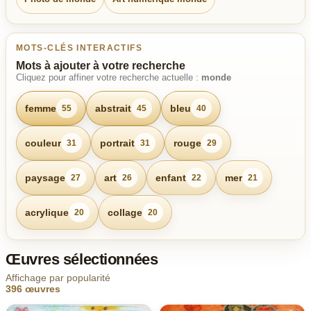
MOTS-CLÉS INTERACTIFS
Mots à ajouter à votre recherche
Cliquez pour affiner votre recherche actuelle :
monde
femme
abstrait
bleu
55
45
40
couleur
portrait
rouge
31
31
29
paysage
art
enfant
mer
27
26
22
21
acrylique
collage
20
20
Œuvres sélectionnées
Affichage par popularité
396 œuvres