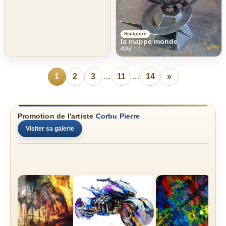
Sculpture
la mappe monde
djay
1
2
3
…
11
…
14
»
Promotion de l'artiste
Corbu Pierre
Visiter sa galerie