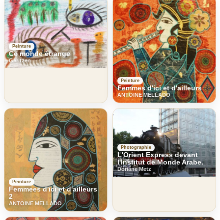
Peinture
Ce monde étrange
Geritzen
Peinture
Femmes d'ici et d'ailleurs
ANTOINE MELLADO
Photographie
L'Orient Express devant
l'Institut de Monde Arabe.
Doriane Metz
Peinture
Femmees d'ici et d'ailleurs
2
ANTOINE MELLADO