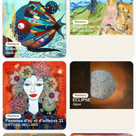
Peinture
Regard sur le monde
Arsene Gully
Peinture
Bubulle 10
Marie-Pierre JAN
Peinture
ECLIPSE
Jigee
Peinture
Femmes d'ici et d'ailleurs 11
ANTOINE MELLADO