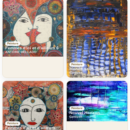
Peinture
Femmes d'ici et d'ailleurs 6
ANTOINE MELLADO
Peinture
Monde sous-marin
Geritzen
Peinture
Nouvel Horizon
Geritzen
Peinture
Femmes d'ici et d'ailleurs