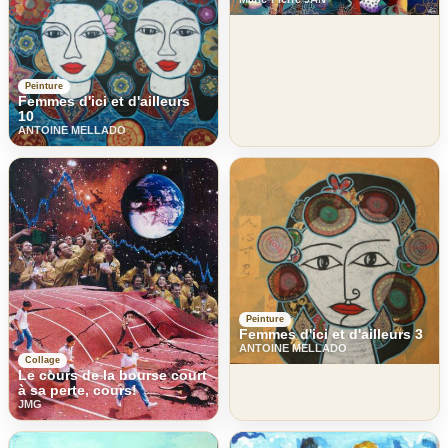
Peinture
Femmes d'ici et d'ailleurs
10
ANTOINE MELLADO
Peinture
Femmes d'ici et d'ailleurs 3
ANTOINE MELLADO
Collage
Le cours de la bourse court
à sa perte, cours!
JMG