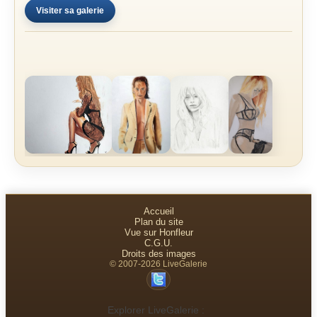
Visiter sa galerie
Accueil
Plan du site
Vue sur Honfleur
C.G.U.
Droits des images
© 2007-2026 LiveGalerie
Explorer LiveGalerie :