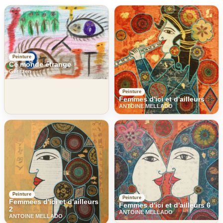
Peinture
Ce monde étrange
Geritzen
Peinture
Femmes d'ici et d'ailleurs
ANTOINE MELLADO
Peinture
Peinture
Femmees d'ici et d'ailleurs
Femmes d'ici et d'ailleurs 6
2
ANTOINE MELLADO
ANTOINE MELLADO