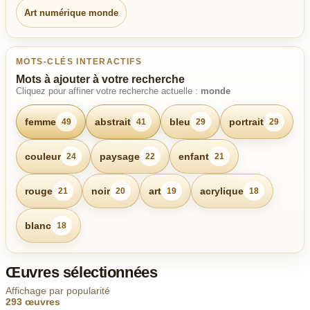
Art numérique monde
MOTS-CLÉS INTERACTIFS
Mots à ajouter à votre recherche
Cliquez pour affiner votre recherche actuelle :
monde
femme
abstrait
bleu
portrait
49
41
29
29
couleur
paysage
enfant
24
22
21
rouge
noir
art
acrylique
21
20
19
18
blanc
18
Œuvres sélectionnées
Affichage par popularité
293 œuvres