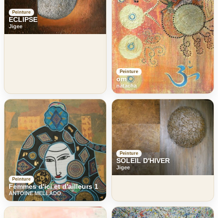
Peinture
ECLIPSE
Jigee
Peinture
om
natacha
Peinture
SOLEIL D'HIVER
Jigee
Peinture
Femmes d'ici et d'ailleurs 1
ANTOINE MELLADO