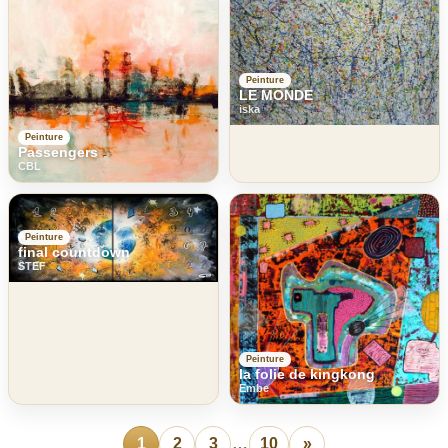
Peinture
LE MONDE
iska
Peinture
Passengers
CBL
Peinture
final countdown
STEF
Peinture
la folie de kingkong
Embe
1
2
3
…
10
»