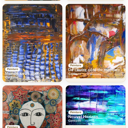
Peinture
De l'autre côté du monde
Peinture
Monde sous-marin
Geritzen
Geritzen
Peinture
Nouvel Horizon
Geritzen
Peinture