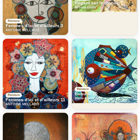
Regard sur le monde
Arsene Gully
Peinture
Femmes d'ici et d'ailleurs 3
ANTOINE MELLADO
Peinture
Bubulle 10
Peinture
Marie-Pierre JAN
Femmes d'ici et d'ailleurs 11
ANTOINE MELLADO