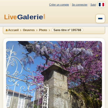
Créer un compte
Se connecter
Suivi
Accueil
Oeuvres
Photo
Sans titre n° 195788