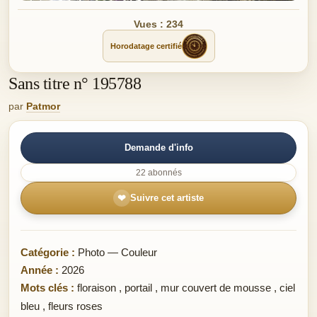
Vues : 234
Horodatage certifié
Sans titre n° 195788
par
Patmor
Demande d'info
22 abonnés
❤
Suivre cet artiste
Catégorie :
Photo — Couleur
Année :
2026
Mots clés :
floraison
,
portail
,
mur couvert de mousse
,
ciel
bleu
,
fleurs roses