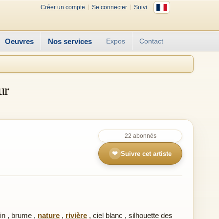
Créer un compte
Se connecter
Suivi
Oeuvres
Nos services
Expos
Contact
ur
22 abonnés
❤
Suivre cet artiste
in
,
brume
,
nature
,
rivière
,
ciel blanc
,
silhouette des