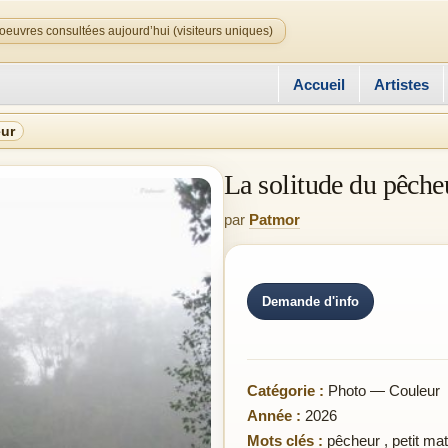
oeuvres consultées aujourd’hui (visiteurs uniques)
Accueil
Artistes
eur
La solitude du pêche
par
Patmor
Demande d'info
Catégorie :
Photo — Couleur
Année :
2026
Mots clés :
pêcheur
,
petit mat